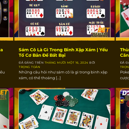
 thành công vang dội, nhanh chóng biến nhà cái thành 
 mạng lưới hoạt động rộng khắp châu Á, trở thành lựa
 khẳng định
giám sát chặt chẽ bởi các tổ chức cờ bạc uy tín hàng 
ia
Sám Cô Là Gì Trong Binh Xập Xám | Yếu
Thù
à Ủy ban Giám sát GC sau khi vượt qua những quy trìn
Tố Cơ Bản Để Bất Bại
Căn
được cơ quan Isle of Man Philippines bảo hộ, khẳng định
ĐÃ ĐĂNG TRÊN
THÁNG MƯỜI MỘT 16, 2024
BỞI
ĐÃ Đ
TRỌNG TOÀN
TRỌN
có thể yên tâm đồng hành cùng sân chơi, hãy nắm bắt 
iều
Những câu hỏi như sám cô là gì trong binh xập
Poke
xám, có thể thoáng [...]
cược
ông đảo bậc nhất
khoảng 10 triệu thành viên tham gia đặt cược trực tuyế
à minh chứng rõ nét nhất cho uy tín và tính chuyên nghi