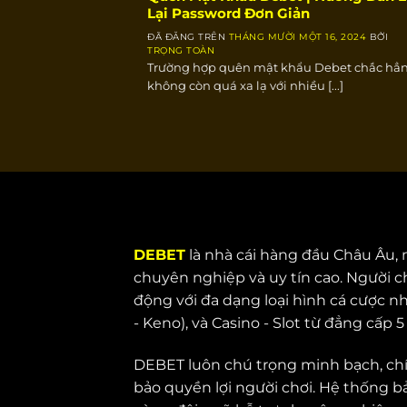
Lại Password Đơn Giản
ĐÃ ĐĂNG TRÊN
THÁNG MƯỜI MỘT 16, 2024
BỞI
TRỌNG TOÀN
Trường hợp quên mật khẩu Debet chắc hẳ
không còn quá xa lạ với nhiều [...]
DEBET
là nhà cái hàng đầu Châu Âu, 
chuyên nghiệp và uy tín cao. Người ch
động với đa dạng loại hình cá cược 
Debet đã thể hiện sự khôn ngoan kh
- Keno), và Casino - Slot từ đẳng cấp 5
như SABA, AG, DG, CQ9, JILI, CMD36
DEBET luôn chú trọng minh bạch, ch
Với kho game khổng lồ hơn 1.000 t
bảo quyền lợi người chơi. Hệ thống b