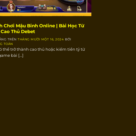
y không chỉ là một sân chơi giải trí
 toàn, minh bạch.
h Chơi Mậu Binh Online | Bài Học Từ
 Cao Thủ Debet
g chung mâm với sân chơi này. Điều
ĂNG TRÊN
THÁNG MƯỜI MỘT 16, 2024
BỞI
G TOÀN
ó thể trở thành cao thủ hoặc kiếm tiền tỷ từ
ame bài [...]