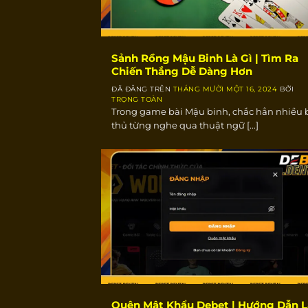
Chính vì vậy, các bet thủ hoàn toàn
đẳng cấp mà còn là nơi bạn có thể 
Điểm mạnh của Debet
Sảnh Rồng Mậu Binh Là Gì | Tìm Ra
Chiến Thắng Dễ Dàng Hơn
Nếu đánh giá Debet với những đối 
ĐÃ ĐĂNG TRÊN
THÁNG MƯỜI MỘT 16, 2024
BỞI
này có thể đến từ những điểm mạn
TRỌNG TOÀN
Trong game bài Mậu binh, chắc hẳn nhiều 
thủ từng nghe qua thuật ngữ [...]
1. Hợp tác với nhiều nhà ph
Quên Mật Khẩu Debet | Hướng Dẫn L