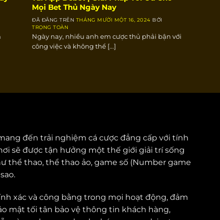
Mọi Bet Thủ Ngày Nay
ĐÃ ĐĂNG TRÊN
THÁNG MƯỜI MỘT 16, 2024
BỞI
TRỌNG TOÀN
n
Ngày nay, nhiều anh em cược thủ phải bận với
công việc và không thể [...]
mang đến trải nghiệm cá cược đẳng cấp với tính
Hợp tác với nhiều nhà phát hành uy tín trên thế giới
ơi sẽ được tận hưởng một thế giới giải trí sống
như thể thao, thể thao ảo, game số (Number game
i lựa chọn hợp tác với các nhà phát hành game hàng đ
 sao.
8, Rich88… là minh chứng rõ ràng cho cam kết mang đến
ính xác và công bằng trong mọi hoạt động, đảm
rò chơi độc đáo, nền tảng đã mở ra hành trình săn th
ảo mật tối tân bảo vệ thông tin khách hàng,