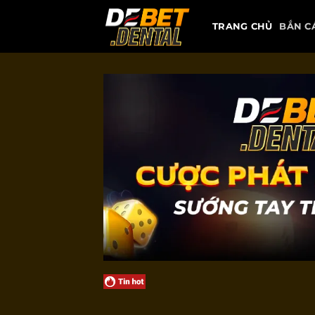
TRANG CHỦ
BẮN C