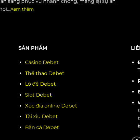
 gồm live casino, cá cược bóng đá, game bài, nổ hũ, săn 
sẵn sàng phục vụ nhanh chóng, mang lại sự an
i....
Xem thêm
hủ nghiêm ngặt
 giúp Debet nhanh chóng giành được lòng tin từ cộng
 ngại đầu tư vào công nghệ SSL tiên tiến, với chi phí
SẢN PHẨM
LI
 mã OTP riêng, tăng cường lớp bảo vệ cho thông tin cá 
Casino Debet
Đ
p rò rỉ dữ liệu nào, khẳng định vị thế của một thương hi
T
Thể thao Debet
 giao diện chính
Lô đề Debet
ngay từ cái nhìn đầu tiên với giao diện mang sắc xanh 
Slot Debet
ế đồ họa 3D sắc nét, kết hợp hoàn hảo cùng logo mang g
Xóc đĩa online Debet
ài hòa giữa các tông màu chủ đạo như đỏ, vàng, và trắn
Tài xỉu Debet
 phím chức năng đều được bố trí vô cùng khoa học giúp
Bắn cá Debet
oán siêu tốc