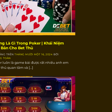
điểm đến của hàng triệu người chơi.
 chọn hàng đầu cho những ai đam mê
đầu thế giới. Tự hào nhận được giấy
ng Là Gì Trong Poker | Khái Niệm
h thẩm định nghiêm ngặt.
 Bản Cho Bet Thủ
 rõ sứ mệnh hoạt động vì lợi ích của
ĂNG TRÊN
THÁNG MƯỜI MỘT 16, 2024
BỞI
G TOÀN
cơ hội để hiện thực hóa giấc mơ làm
r luôn là game bài được rất nhiều anh em
 thủ quan tâm và [...]
n, con số ấn tượng và vẫn đang tiếp
ệp mà đơn vị đã xây dựng trong suốt