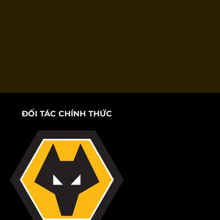
ĐỐI TÁC CHÍNH THỨC
ầu thế giới. Những cái tên lẫy lừng
 trải nghiệm đỉnh cao.
ưởng đầy hấp dẫn, thỏa mãn mọi đam