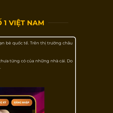
 1 VIỆT NAM
ạn bè quốc tế. Trên thị trường châu
 chưa từng có của những nhà cái. Do
.