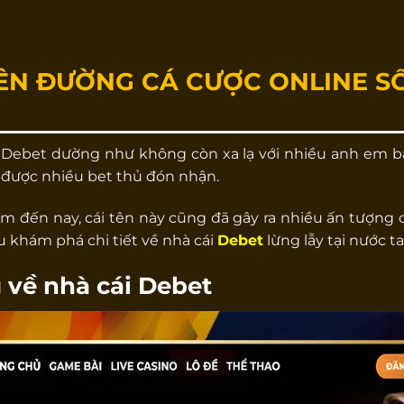
IÊN ĐƯỜNG CÁ CƯỢC ONLINE SỐ
n Debet dường như không còn xa lạ với nhiều anh em b
 được nhiều bet thủ đón nhận.
m đến nay, cái tên này cũng đã gây ra nhiều ấn tượng
au khám phá chi tiết về nhà cái
Debet
lừng lẫy tại nước ta
 về nhà cái Debet